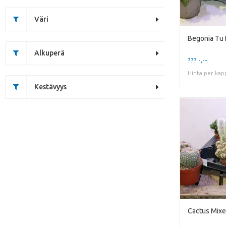
Väri
Begonia Tu
Alkuperä
??? -,--
Hinta per kap
Kestävyys
Cactus Mix