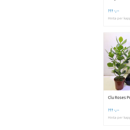
??? -,--
Hinta per kap
Clu Roses P
??? -,--
Hinta per kap