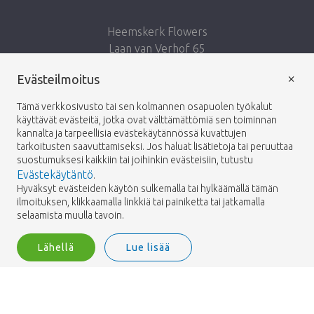
Heemskerk Flowers
Laan van Verhof 65
Postbus 203
×
Evästeilmoitus
2230 AE Rijnsburg
Netherlands
Tämä verkkosivusto tai sen kolmannen osapuolen työkalut
käyttävät evästeitä, jotka ovat välttämättömiä sen toiminnan
Seuraa meitä:
kannalta ja tarpeellisia evästekäytännössä kuvattujen
tarkoitusten saavuttamiseksi. Jos haluat lisätietoja tai peruuttaa
suostumuksesi kaikkiin tai joihinkin evästeisiin, tutustu
Evästekäytäntö
.
Hyväksyt evästeiden käytön sulkemalla tai hylkäämällä tämän
ilmoituksen, klikkaamalla linkkiä tai painiketta tai jatkamalla
Heemskerk Flowers
Ehdot
Tietosuojakäytäntö
© 2026 -
selaamista muulla tavoin.
Lähellä
Lue lisää
Heemskerk Flowers is a trading name of BGH A.Heemskerk AZN b.v.
1
Kirjaudu sisään
Suodattaa