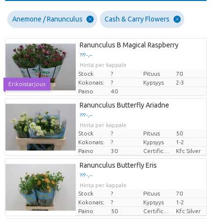
Anemone / Ranunculus
Cash & Carry Flowers
Ranunculus B Magical Raspberry
??? -,--
Hinta per kappale
Stock
?
Pituus
70
Kokonais:
?
Kypsyys
2-3
Erikoistarjous
Paino
40
Ranunculus Butterfly Ariadne
??? -,--
Hinta per kappale
Stock
?
Pituus
50
Kokonais:
?
Kypsyys
1-2
Paino
30
Certificaten Kenya Flower Counsel
Kfc Silver
Ranunculus Butterfly Eris
??? -,--
Hinta per kappale
Stock
?
Pituus
70
Kokonais:
?
Kypsyys
1-2
Paino
50
Certificaten Kenya Flower Counsel
Kfc Silver