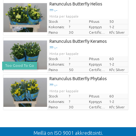
Ranunculus Butterfly Helios
??? -,--
Hinta per kappale
Stock
?
Pituus
50
Kokonais:
?
Kypsyys
1-2
Paino
30
Certificaten Kenya Flower Counsel
Kfc Silver
Ranunculus Butterfly Keramos
??? -,--
Hinta per kappale
Stock
?
Pituus
60
Kokonais:
?
Kypsyys
1-2
Too Good To Go
Paino
50
Certificaten Kenya Flower Counsel
Kfc Silver
Ranunculus Butterfly Phytalos
??? -,--
Hinta per kappale
Stock
?
Pituus
60
Kokonais:
?
Kypsyys
1-2
Paino
30
Certificaten Kenya Flower Counsel
Kfc Silver
Takaisin
Meillä on ISO 9001 akkreditointi.