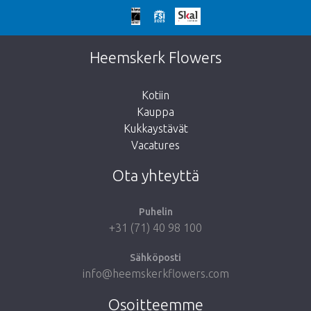
Liian myöhäistä!
Valitettavasti tämä tuote on loppuunmyyty.
Heemskerk Flowers
Kotiin
Kauppa
Kukkaystävät
Vie minut takaisin kauppaan
Vacatures
Ota yhteyttä
Puhelin
+31 (71) 40 98 100
Sähköposti
info@heemskerkflowers.com
Osoitteemme