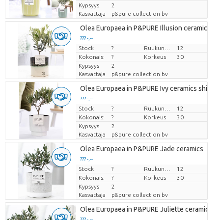
Kypsyys
2
Kasvattaja
p&pure collection bv
Olea Europaea in P&PURE Illusion ceramics pe
??? -,--
Stock
Hinta per kappale
?
Ruukun koko (cm)
12
Kokonais:
?
Korkeus
30
Kypsyys
2
Kasvattaja
p&pure collection bv
Olea Europaea in P&PURE Ivy ceramics shiny 
??? -,--
Stock
Hinta per kappale
?
Ruukun koko (cm)
12
Kokonais:
?
Korkeus
30
Kypsyys
2
Kasvattaja
p&pure collection bv
Olea Europaea in P&PURE Jade ceramics
??? -,--
Stock
Hinta per kappale
?
Ruukun koko (cm)
12
Kokonais:
?
Korkeus
30
Kypsyys
2
Kasvattaja
p&pure collection bv
Olea Europaea in P&PURE Juliette ceramics as
??? -,--