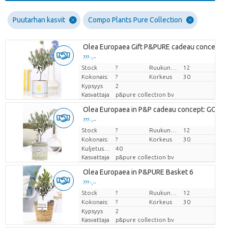
Puutarhan kasvit
Compo Plants Pure Collection
Olea Europaea Gift P&PURE cadeau concept:
??? -,--
Stock
Hinta per kappale
?
Ruukun koko (cm)
12
Kokonais:
?
Korkeus
30
Kypsyys
2
Kasvattaja
p&pure collection bv
Olea Europaea in P&P cadeau concept: GO GR
??? -,--
Stock
Hinta per kappale
?
Ruukun koko (cm)
12
Kokonais:
?
Korkeus
30
Kuljetuskorkeus
40
Kasvattaja
p&pure collection bv
Olea Europaea in P&PURE Basket 6
??? -,--
Stock
Hinta per kappale
?
Ruukun koko (cm)
12
Kokonais:
?
Korkeus
30
Kypsyys
2
Kasvattaja
p&pure collection bv