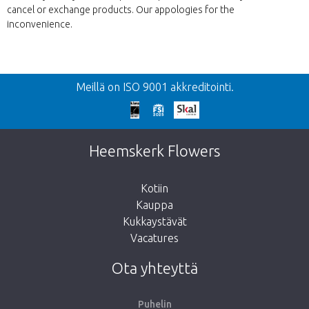
cancel or exchange products. Our appologies for the
inconvenience.
Takaisin
Meillä on ISO 9001 akkreditointi.
Liian myöhäistä!
Valitettavasti tämä tuote on loppuunmyyty.
Heemskerk Flowers
Kotiin
Kauppa
Kukkaystävät
Vie minut takaisin kauppaan
Vacatures
Ota yhteyttä
Puhelin