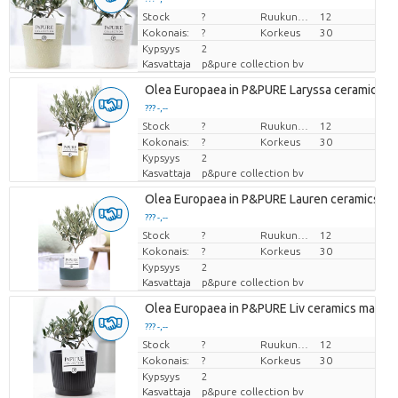
Stock
Hinta per kappale
?
Ruukun koko (cm)
12
Kokonais:
?
Korkeus
30
Kypsyys
2
Kasvattaja
p&pure collection bv
Olea Europaea in P&PURE Laryssa ceramics sh
??? -,--
Stock
Hinta per kappale
?
Ruukun koko (cm)
12
Kokonais:
?
Korkeus
30
Kypsyys
2
Kasvattaja
p&pure collection bv
Olea Europaea in P&PURE Lauren ceramics
??? -,--
Stock
Hinta per kappale
?
Ruukun koko (cm)
12
Kokonais:
?
Korkeus
30
Kypsyys
2
Kasvattaja
p&pure collection bv
Olea Europaea in P&PURE Liv ceramics matt B
??? -,--
Stock
Hinta per kappale
?
Ruukun koko (cm)
12
Kokonais:
?
Korkeus
30
Kypsyys
2
Kasvattaja
p&pure collection bv