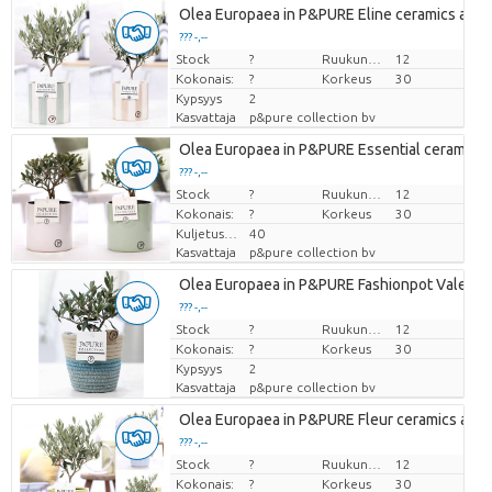
Olea Europaea in P&PURE Eline ceramics ass. 
??? -,--
Stock
Hinta per kappale
?
Ruukun koko (cm)
12
Kokonais:
?
Korkeus
30
Kypsyys
2
Kasvattaja
p&pure collection bv
Olea Europaea in P&PURE Essential ceramics a
??? -,--
Stock
Hinta per kappale
?
Ruukun koko (cm)
12
Kokonais:
?
Korkeus
30
Kuljetuskorkeus
40
Kasvattaja
p&pure collection bv
Olea Europaea in P&PURE Fashionpot Valerie
??? -,--
Stock
Hinta per kappale
?
Ruukun koko (cm)
12
Kokonais:
?
Korkeus
30
Kypsyys
2
Kasvattaja
p&pure collection bv
Olea Europaea in P&PURE Fleur ceramics ass. 
??? -,--
Stock
Hinta per kappale
?
Ruukun koko (cm)
12
Kokonais:
?
Korkeus
30