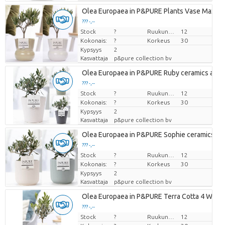
Olea Europaea in P&PURE Plants Vase Maxima 
??? -,--
Stock
Hinta per kappale
?
Ruukun koko (cm)
12
Kokonais:
?
Korkeus
30
Kypsyys
2
Kasvattaja
p&pure collection bv
Olea Europaea in P&PURE Ruby ceramics ass. 
??? -,--
Stock
Hinta per kappale
?
Ruukun koko (cm)
12
Kokonais:
?
Korkeus
30
Kypsyys
2
Kasvattaja
p&pure collection bv
Olea Europaea in P&PURE Sophie ceramics ass
??? -,--
Stock
Hinta per kappale
?
Ruukun koko (cm)
12
Kokonais:
?
Korkeus
30
Kypsyys
2
Kasvattaja
p&pure collection bv
Olea Europaea in P&PURE Terra Cotta 4 White
??? -,--
Stock
Hinta per kappale
?
Ruukun koko (cm)
12