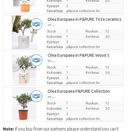
Kokonais:
?
Korkeus
30
Kypsyys
2
Kasvattaja
p&pure collection bv
Olea Europaea in P&PURE Tirza ceramics
??? -,--
Stock
Hinta per kappale
?
Ruukun koko (cm)
12
Kokonais:
?
Korkeus
30
Kypsyys
2
Kasvattaja
p&pure collection bv
Olea Europaea in P&PURE Wood 5
??? -,--
Stock
Hinta per kappale
?
Ruukun koko (cm)
12
Kokonais:
?
Korkeus
30
Kypsyys
2
Kasvattaja
p&pure collection bv
Olea Europaea P&PURE Collection
??? -,--
Stock
Hinta per kappale
?
Ruukun koko (cm)
12
Kokonais:
?
Korkeus
30
Kypsyys
2
Kasvattaja
p&pure collection bv
Note:
If you buy from our partners please understand you can't