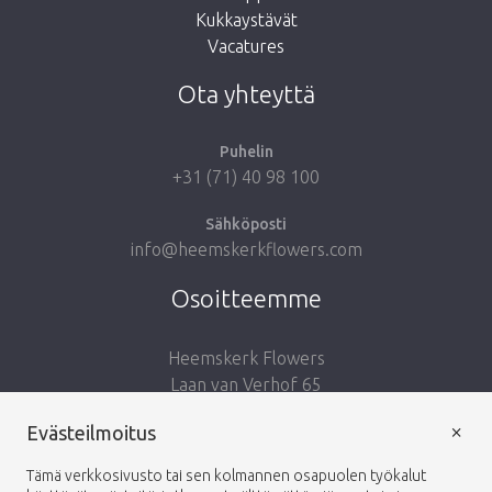
Kukkaystävät
Vie minut takaisin kauppaan
Vacatures
Ota yhteyttä
Puhelin
+31 (71) 40 98 100
Sähköposti
info@heemskerkflowers.com
Osoitteemme
Heemskerk Flowers
Laan van Verhof 65
Postbus 203
×
Evästeilmoitus
2230 AE Rijnsburg
Netherlands
Tämä verkkosivusto tai sen kolmannen osapuolen työkalut