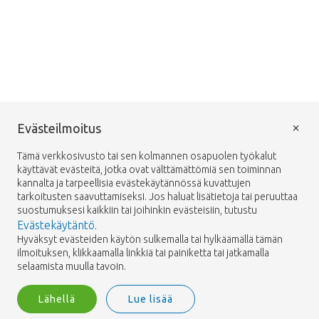
×
Evästeilmoitus
Tämä verkkosivusto tai sen kolmannen osapuolen työkalut
käyttävät evästeitä, jotka ovat välttämättömiä sen toiminnan
kannalta ja tarpeellisia evästekäytännössä kuvattujen
tarkoitusten saavuttamiseksi. Jos haluat lisätietoja tai peruuttaa
suostumuksesi kaikkiin tai joihinkin evästeisiin, tutustu
Evästekäytäntö
.
Hyväksyt evästeiden käytön sulkemalla tai hylkäämällä tämän
ilmoituksen, klikkaamalla linkkiä tai painiketta tai jatkamalla
selaamista muulla tavoin.
Lähellä
Lue lisää