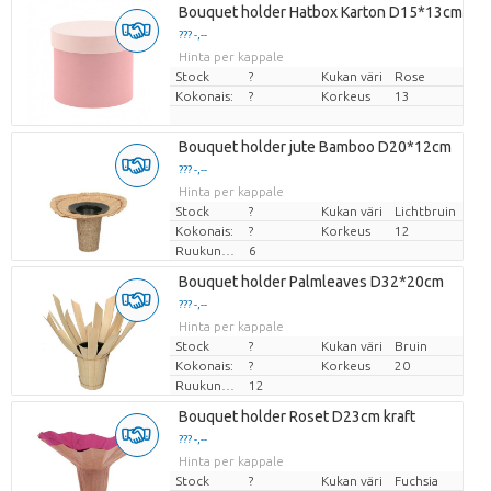
Bouquet holder Hatbox Karton D15*13cm
??? -,--
Hinta per kappale
Stock
?
Kukan väri
Rose
Kokonais:
?
Korkeus
13
Bouquet holder jute Bamboo D20*12cm
??? -,--
Hinta per kappale
Stock
?
Kukan väri
Lichtbruin
Kokonais:
?
Korkeus
12
Ruukun koko (cm)
6
Bouquet holder Palmleaves D32*20cm
??? -,--
Hinta per kappale
Stock
?
Kukan väri
Bruin
Kokonais:
?
Korkeus
20
Ruukun koko (cm)
12
Bouquet holder Roset D23cm kraft
??? -,--
Hinta per kappale
Stock
?
Kukan väri
Fuchsia