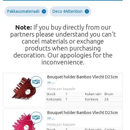
Pakkausmateriaali
Deco 4Attention
Note:
If you buy directly from our
partners please understand you can't
cancel materials or exchange
products when purchasing
decoration. Our appologies for the
inconvenience.
Bouquet holder Bamboo Vlecht D25cm
??? -,--
Hinta per kappale
Stock
?
Kukan väri
Bruin
Kokonais:
?
Korkeus
26
Bouquet holder Bamboo Vlecht D25cm
??? -,--
Hinta per kappale
Stock
?
Kukan väri
Cerise