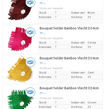
??? -,--
Hinta per kappale
Stock
?
Kukan väri
Bruin
Kokonais:
?
Korkeus
35
Bouquet holder Bamboo Vlecht D34cm
??? -,--
Hinta per kappale
Stock
?
Kukan väri
Cerise
Kokonais:
?
Korkeus
35
Bouquet holder Bamboo Vlecht D34cm
??? -,--
Hinta per kappale
Stock
?
Kukan väri
Geel
Kokonais:
?
Korkeus
35
Bouquet holder Bamboo Vlecht D34cm
??? -,--
Hinta per kappale
Stock
?
Kukan väri
Groen
Kokonais:
?
Korkeus
35