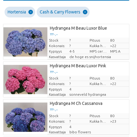
Hortensia
Cash & Carry Flowers
Hydrangea M Beau Luxor Blue
??? -,--
Stock
?
Pituus
80
Hinta per kappale
Kokonais:
?
Kukka halm
>22
Kypsyys
4-5
MPS certifikace.
MPS A
Kasvattaja
de hoge es snijhortensia
Hydrangea M Beau Luxor Pink
??? -,--
Stock
Hinta per kappale
?
Pituus
80
Kokonais:
?
Kukka halm
>22
Kypsyys
4
Kasvattaja
sonneveld hydrangea
Hydrangea M Ch Cassanova
??? -,--
Stock
Hinta per kappale
?
Pituus
80
Kokonais:
?
Kukka halm
>23
Kypsyys
4
Kasvattaja
bibo flowers