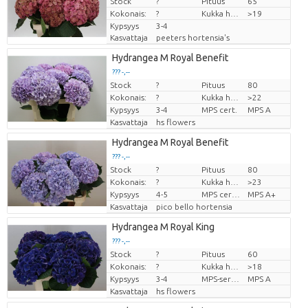
Stock
Hinta per kappale
?
Pituus
65
Kokonais:
?
Kukka halm
>19
Kypsyys
3-4
Kasvattaja
peeters hortensia's
Hydrangea M Royal Benefit
??? -,--
Stock
?
Pituus
80
Hinta per kappale
Kokonais:
?
Kukka halm
>22
Kypsyys
3-4
MPS cert.
MPS A
Kasvattaja
hs flowers
Hydrangea M Royal Benefit
??? -,--
Stock
?
Pituus
80
Hinta per kappale
Kokonais:
?
Kukka halm
>23
Kypsyys
4-5
MPS certifikace.
MPS A+
Kasvattaja
pico bello hortensia
Hydrangea M Royal King
??? -,--
Stock
?
Pituus
60
Hinta per kappale
Kokonais:
?
Kukka halm
>18
Kypsyys
3-4
MPS-sertifikaatti.
MPS A
Kasvattaja
hs flowers