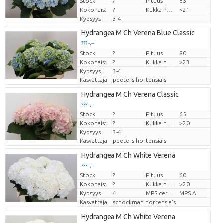
Stock
?
Pituus
65
Kokonais:
?
Kukka halm
>21
Kypsyys
3-4
Hydrangea M Ch Verena Blue Classic
??? -,--
Stock
Hinta per kappale
?
Pituus
80
Kokonais:
?
Kukka halm
>23
Kypsyys
3-4
Kasvattaja
peeters hortensia's
Hydrangea M Ch Verena Classic
??? -,--
Stock
Hinta per kappale
?
Pituus
65
Kokonais:
?
Kukka halm
>20
Kypsyys
3-4
Kasvattaja
peeters hortensia's
Hydrangea M Ch White Verena
??? -,--
Stock
?
Pituus
60
Hinta per kappale
Kokonais:
?
Kukka halm
>20
Kypsyys
4
MPS certifikace.
MPS A
Kasvattaja
schockman hortensia's
Hydrangea M Ch White Verena