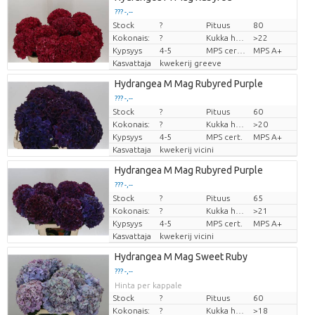
??? -,--
Stock
?
Pituus
80
Hinta per kappale
Kokonais:
?
Kukka halm
>22
Kypsyys
4-5
MPS certifikace.
MPS A+
Kasvattaja
kwekerij greeve
Hydrangea M Mag Rubyred Purple
??? -,--
Stock
?
Pituus
60
Hinta per kappale
Kokonais:
?
Kukka halm
>20
Kypsyys
4-5
MPS cert.
MPS A+
Kasvattaja
kwekerij vicini
Hydrangea M Mag Rubyred Purple
??? -,--
Stock
?
Pituus
65
Hinta per kappale
Kokonais:
?
Kukka halm
>21
Kypsyys
4-5
MPS cert.
MPS A+
Kasvattaja
kwekerij vicini
Hydrangea M Mag Sweet Ruby
??? -,--
Hinta per kappale
Stock
?
Pituus
60
Kokonais:
?
Kukka halm
>18