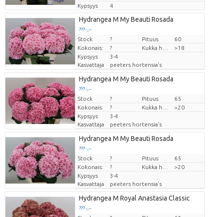
Kypsyys
4
Hydrangea M My Beauti Rosada
??? -,--
Stock
Hinta per kappale
?
Pituus
60
Kokonais:
?
Kukka halm
>18
Kypsyys
3-4
Kasvattaja
peeters hortensia's
Hydrangea M My Beauti Rosada
??? -,--
Stock
Hinta per kappale
?
Pituus
65
Kokonais:
?
Kukka halm
>20
Kypsyys
3-4
Kasvattaja
peeters hortensia's
Hydrangea M My Beauti Rosada
??? -,--
Stock
Hinta per kappale
?
Pituus
65
Kokonais:
?
Kukka halm
>20
Kypsyys
3-4
Kasvattaja
peeters hortensia's
Hydrangea M Royal Anastasia Classic
??? -,--