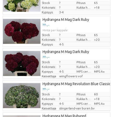
Stock
?
Pituus
65
Kokonais:
?
Kukka halm
>18
Kypsyys
3-4
Hydrangea M Mag Dark Ruby
??? -,--
Hinta per kappale
Stock
?
Pituus
65
Kokonais:
?
Kukka halm
>20
Kypsyys
4-5
Hydrangea M Mag Dark Ruby
??? -,--
Stock
?
Pituus
65
Hinta per kappale
Kokonais:
?
Kukka halm
>20
Kypsyys
4-5
MPS certifikace.
MPS A+
Kasvattaja
wingflowers vof
Hydrangea M Mag Revolution Blue Classic
??? -,--
Stock
?
Pituus
60
Hinta per kappale
Kokonais:
?
Kukka halm
>18
Kypsyys
4-5
MPS certifikace.
MPS A+
Kasvattaja
slingerland-van buren bv
Hydrangea M Mag Rubyred