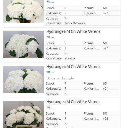
??? -,--
Stock
Hinta per kappale
?
Pituus
60
Kokonais:
?
Kukka halm
>21
Kypsyys
4
Kasvattaja
bibo flowers
Hydrangea M Ch White Verena
??? -,--
Stock
Hinta per kappale
?
Pituus
60
Kokonais:
?
Kukka halm
>21
Kypsyys
4
Kasvattaja
steejo
Hydrangea M Ch White Verena
??? -,--
Hinta per kappale
Stock
?
Pituus
65
Kokonais:
?
Kukka halm
>21
Kypsyys
4
Hydrangea M Ch White Verena
??? -,--
Stock
Hinta per kappale
?
Pituus
80
Kokonais:
?
Kukka halm
>23
Kypsyys
4