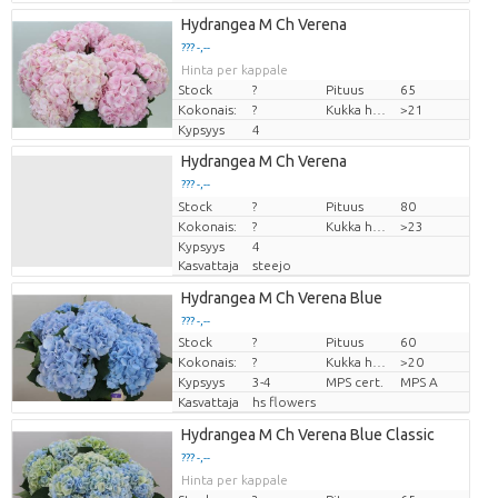
Hydrangea M Ch Verena
??? -,--
Hinta per kappale
Stock
?
Pituus
65
Kokonais:
?
Kukka halm
>21
Kypsyys
4
Hydrangea M Ch Verena
??? -,--
Stock
Hinta per kappale
?
Pituus
80
Kokonais:
?
Kukka halm
>23
Kypsyys
4
Kasvattaja
steejo
Hydrangea M Ch Verena Blue
??? -,--
Stock
?
Pituus
60
Hinta per kappale
Kokonais:
?
Kukka halm
>20
Kypsyys
3-4
MPS cert.
MPS A
Kasvattaja
hs flowers
Hydrangea M Ch Verena Blue Classic
??? -,--
Hinta per kappale