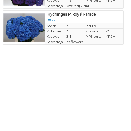
Kypsyys
4-5
MPS cert.
MPS A+
Kasvattaja
kwekerij vicini
Hydrangea M Royal Parade
??? -,--
Stock
?
Pituus
60
Hinta per kappale
Kokonais:
?
Kukka halm
>20
Kypsyys
3-4
MPS cert.
MPS A
Kasvattaja
hs flowers