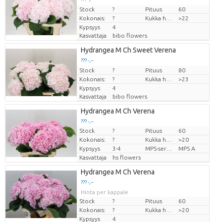
Stock
Hinta per kappale
?
Pituus
60
Kokonais:
?
Kukka halm
>22
Kypsyys
4
Kasvattaja
bibo flowers
Hydrangea M Ch Sweet Verena
??? -,--
Stock
Hinta per kappale
?
Pituus
80
Kokonais:
?
Kukka halm
>23
Kypsyys
4
Kasvattaja
bibo flowers
Hydrangea M Ch Verena
??? -,--
Stock
?
Pituus
60
Hinta per kappale
Kokonais:
?
Kukka halm
>20
Kypsyys
3-4
MPS-sertifikaatti.
MPS A
Kasvattaja
hs flowers
Hydrangea M Ch Verena
??? -,--
Hinta per kappale
Stock
?
Pituus
60
Kokonais:
?
Kukka halm
>20
Kypsyys
4