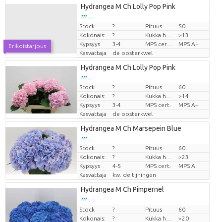
Hydrangea M Ch Lolly Pop Pink
??? -,--
Stock
?
Pituus
50
Hinta per kappale
Kokonais:
?
Kukka halm
>13
Kypsyys
3-4
MPS certifikace.
MPS A+
Erikoistarjous
Kasvattaja
de oosterkwel
Hydrangea M Ch Lolly Pop Pink
??? -,--
Stock
?
Pituus
60
Hinta per kappale
Kokonais:
?
Kukka halm
>14
Kypsyys
3-4
MPS cert.
MPS A+
Kasvattaja
de oosterkwel
Hydrangea M Ch Marsepein Blue
??? -,--
Stock
?
Pituus
60
Hinta per kappale
Kokonais:
?
Kukka halm
>23
Kypsyys
4-5
MPS cert.
MPS A
Kasvattaja
kw. de tijningen
Hydrangea M Ch Pimpernel
??? -,--
Stock
Hinta per kappale
?
Pituus
60
Kokonais:
?
Kukka halm
>20