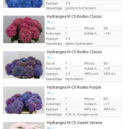
Kypsyys
3-4
Kasvattaja
peeters hortensia's
Hydrangea M Ch Rodeo Classic
??? -,--
Stock
Hinta per kappale
?
Pituus
60
Kokonais:
?
Kukka halm
>18
Kypsyys
2-3
Kasvattaja
sijben hydrangea
Hydrangea M Ch Rodeo Classic
??? -,--
Stock
?
Pituus
60
Hinta per kappale
Kokonais:
?
Kukka halm
>20
Kypsyys
2-3
MPS cert.
MPS A+
Kasvattaja
hip-holland
Hydrangea M Ch Rodeo Purple
??? -,--
Stock
?
Pituus
60
Hinta per kappale
Kokonais:
?
Kukka halm
>17
Kypsyys
4
MPS certifikace.
MPS A+
Kasvattaja
h.th.m. hoogervorst
Hydrangea M Ch Sweet Verena
??? -,--