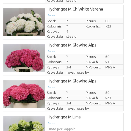
Kasvattaja
steejo
Hydrangea M Ch White Verena
??? -,--
Stock
Hinta per kappale
?
Pituus
80
Kokonais:
?
Kukka halm
>23
Kypsyys
4
Kasvattaja
steejo
Hydrangea M Glowing Alps
??? -,--
Stock
?
Pituus
60
Hinta per kappale
Kokonais:
?
Kukka halm
>18
Kypsyys
3-4
MPS cert.
MPS A
Kasvattaja
royal roses bv
Hydrangea M Glowing Alps
??? -,--
Stock
?
Pituus
80
Hinta per kappale
Kokonais:
?
Kukka halm
>23
Kypsyys
3-4
MPS cert.
MPS A
Kasvattaja
royal roses bv
Hydrangea M Lima
??? -,--
Hinta per kappale