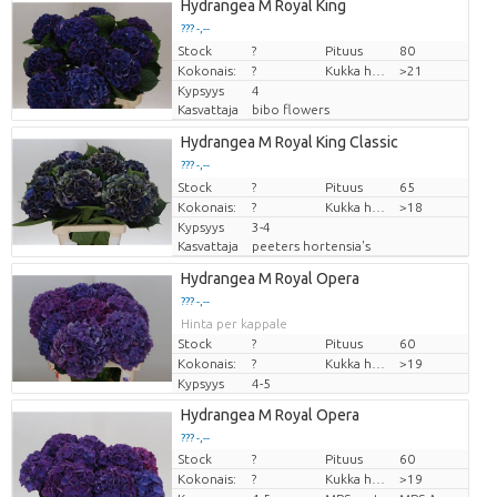
Hydrangea M Royal King
??? -,--
Stock
Hinta per kappale
?
Pituus
80
Kokonais:
?
Kukka halm
>21
Kypsyys
4
Kasvattaja
bibo flowers
Hydrangea M Royal King Classic
??? -,--
Stock
Hinta per kappale
?
Pituus
65
Kokonais:
?
Kukka halm
>18
Kypsyys
3-4
Kasvattaja
peeters hortensia's
Hydrangea M Royal Opera
??? -,--
Hinta per kappale
Stock
?
Pituus
60
Kokonais:
?
Kukka halm
>19
Kypsyys
4-5
Hydrangea M Royal Opera
??? -,--
Stock
?
Pituus
60
Hinta per kappale
Kokonais:
?
Kukka halm
>19