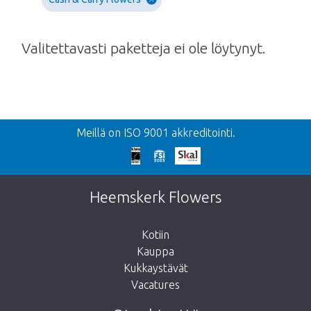
Valitettavasti paketteja ei ole löytynyt.
Takaisin
Meillä on ISO 9001 akkreditointi.
Liian myöhäistä!
Valitettavasti tämä tuote on loppuunmyyty.
Heemskerk Flowers
Kotiin
Kauppa
Kukkaystävät
Vie minut takaisin kauppaan
Vacatures