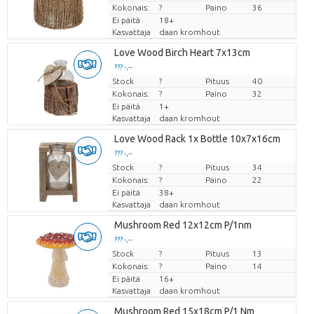
Kokonais:
?
Paino
36
Ei päitä
18+
Kasvattaja
daan kromhout
Love Wood Birch Heart 7x13cm
??? -,--
Stock
Hinta per kappale
?
Pituus
40
Kokonais:
?
Paino
32
Ei päitä
1+
Kasvattaja
daan kromhout
Love Wood Rack 1x Bottle 10x7x16cm
??? -,--
Stock
Hinta per kappale
?
Pituus
34
Kokonais:
?
Paino
22
Ei päitä
38+
Kasvattaja
daan kromhout
Mushroom Red 12x12cm P/1nm
??? -,--
Stock
Hinta per kappale
?
Pituus
13
Kokonais:
?
Paino
14
Ei päitä
16+
Kasvattaja
daan kromhout
Mushroom Red 15x18cm P/1 Nm