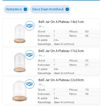
Homedeco
Deco Daan Kromhout
Bell Jar On A Plateau 14x21cm
??? -,--
Stock
Hinta per kappale
?
Pituus
60
Kokonais:
?
Paino
46
Ei päitä
24+
Kasvattaja
daan kromhout
Bell Jar On A Plateau 17x25cm
??? -,--
Stock
Hinta per kappale
?
Pituus
55
Kokonais:
?
Paino
37
Ei päitä
28+
Kasvattaja
daan kromhout
Bell Jar On A Plateau 22x30cm
??? -,--
Stock
Hinta per kappale
?
Pituus
70
Kokonais:
?
Paino
49
Ei päitä
34+
Kasvattaja
daan kromhout