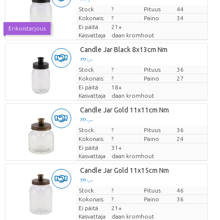
Stock
Hinta per kappale
?
Pituus
44
Kokonais:
?
Paino
34
Ei päitä
21+
Erikoistarjous
Kasvattaja
daan kromhout
Candle Jar Black 8x13cm Nm
??? -,--
Stock
Hinta per kappale
?
Pituus
36
Kokonais:
?
Paino
27
Ei päitä
18+
Kasvattaja
daan kromhout
Candle Jar Gold 11x11cm Nm
??? -,--
Stock
Hinta per kappale
?
Pituus
36
Kokonais:
?
Paino
24
Ei päitä
31+
Kasvattaja
daan kromhout
Candle Jar Gold 11x15cm Nm
??? -,--
Stock
Hinta per kappale
?
Pituus
46
Kokonais:
?
Paino
36
Ei päitä
21+
Kasvattaja
daan kromhout