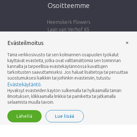
Osoitteemme
Heemskerk Flowers
Laan van Verhof 65
Postbus 203
×
Evästeilmoitus
2230 AE Rijnsburg
Netherlands
Tämä verkkosivusto tai sen kolmannen osapuolen työkalut
käyttävät evästeitä, jotka ovat välttämättömiä sen toiminnan
Seuraa meitä:
kannalta ja tarpeellisia evästekäytännössä kuvattujen
tarkoitusten saavuttamiseksi. Jos haluat lisätietoja tai peruuttaa
suostumuksesi kaikkiin tai joihinkin evästeisiin, tutustu
Evästekäytäntö
.
Hyväksyt evästeiden käytön sulkemalla tai hylkäämällä tämän
ilmoituksen, klikkaamalla linkkiä tai painiketta tai jatkamalla
Heemskerk Flowers
Ehdot
Tietosuojakäytäntö
© 2026 -
selaamista muulla tavoin.
Lähellä
Lue lisää
Heemskerk Flowers is a trading name of BGH A.Heemskerk AZN b.v.
2
Kirjaudu sisään
Suodattaa