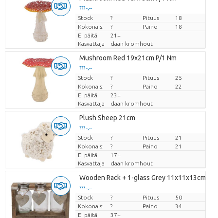
??? -,--
Stock
Hinta per kappale
?
Pituus
18
Kokonais:
?
Paino
18
Ei päitä
21+
Kasvattaja
daan kromhout
Mushroom Red 19x21cm P/1 Nm
??? -,--
Stock
Hinta per kappale
?
Pituus
25
Kokonais:
?
Paino
22
Ei päitä
23+
Kasvattaja
daan kromhout
Plush Sheep 21cm
??? -,--
Stock
Hinta per kappale
?
Pituus
21
Kokonais:
?
Paino
21
Ei päitä
17+
Kasvattaja
daan kromhout
Wooden Rack + 1-glass Grey 11x11x13cm
??? -,--
Stock
Hinta per kappale
?
Pituus
50
Kokonais:
?
Paino
34
Ei päitä
37+