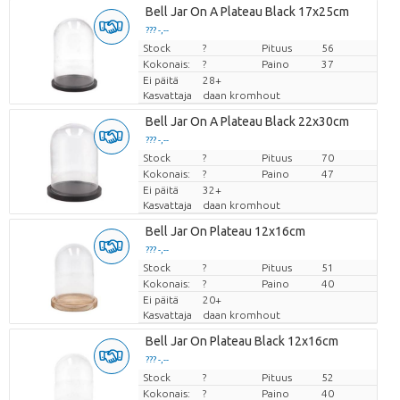
Bell Jar On A Plateau Black 17x25cm
??? -,--
Stock
Hinta per kappale
?
Pituus
56
Kokonais:
?
Paino
37
Ei päitä
28+
Kasvattaja
daan kromhout
Bell Jar On A Plateau Black 22x30cm
??? -,--
Stock
Hinta per kappale
?
Pituus
70
Kokonais:
?
Paino
47
Ei päitä
32+
Kasvattaja
daan kromhout
Bell Jar On Plateau 12x16cm
??? -,--
Stock
Hinta per kappale
?
Pituus
51
Kokonais:
?
Paino
40
Ei päitä
20+
Kasvattaja
daan kromhout
Bell Jar On Plateau Black 12x16cm
??? -,--
Stock
Hinta per kappale
?
Pituus
52
Kokonais:
?
Paino
40