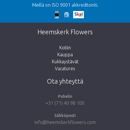
Meillä on ISO 9001 akkreditointi.
Liian myöhäistä!
Valitettavasti tämä tuote on loppuunmyyty.
Heemskerk Flowers
Kotiin
Kauppa
Kukkaystävät
Vie minut takaisin kauppaan
Vacatures
Ota yhteyttä
Puhelin
+31 (71) 40 98 100
Sähköposti
info@heemskerkflowers.com