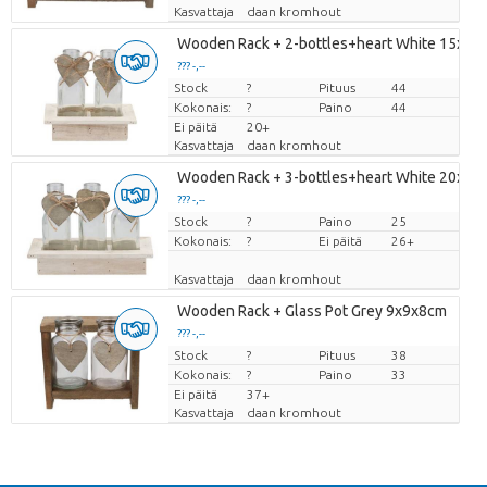
Kasvattaja
daan kromhout
Wooden Rack + 2-bottles+heart White 15x1
??? -,--
Stock
Hinta per kappale
?
Pituus
44
Kokonais:
?
Paino
44
Ei päitä
20+
Kasvattaja
daan kromhout
Wooden Rack + 3-bottles+heart White 20x1
??? -,--
Stock
Hinta per kappale
?
Paino
25
Kokonais:
?
Ei päitä
26+
Kasvattaja
daan kromhout
Wooden Rack + Glass Pot Grey 9x9x8cm
??? -,--
Stock
Hinta per kappale
?
Pituus
38
Kokonais:
?
Paino
33
Ei päitä
37+
Kasvattaja
daan kromhout
Takaisin