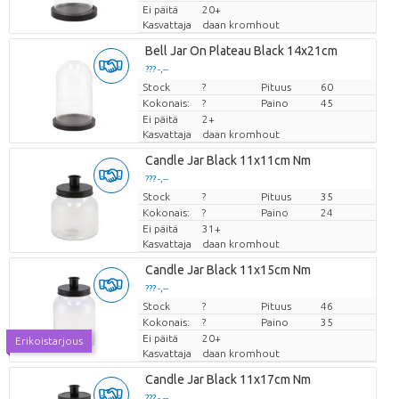
Ei päitä
20+
Kasvattaja
daan kromhout
Bell Jar On Plateau Black 14x21cm
??? -,--
Stock
Hinta per kappale
?
Pituus
60
Kokonais:
?
Paino
45
Ei päitä
2+
Kasvattaja
daan kromhout
Candle Jar Black 11x11cm Nm
??? -,--
Stock
Hinta per kappale
?
Pituus
35
Kokonais:
?
Paino
24
Ei päitä
31+
Kasvattaja
daan kromhout
Candle Jar Black 11x15cm Nm
??? -,--
Stock
Hinta per kappale
?
Pituus
46
Kokonais:
?
Paino
35
Ei päitä
20+
Erikoistarjous
Kasvattaja
daan kromhout
Candle Jar Black 11x17cm Nm
??? -,--