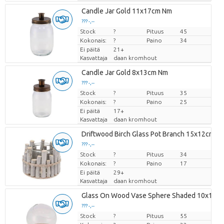
Candle Jar Gold 11x17cm Nm
??? -,--
Stock
Hinta per kappale
?
Pituus
45
Kokonais:
?
Paino
34
Ei päitä
21+
Kasvattaja
daan kromhout
Candle Jar Gold 8x13cm Nm
??? -,--
Stock
Hinta per kappale
?
Pituus
35
Kokonais:
?
Paino
25
Ei päitä
17+
Kasvattaja
daan kromhout
Driftwood Birch Glass Pot Branch 15x12cm
??? -,--
Stock
Hinta per kappale
?
Pituus
34
Kokonais:
?
Paino
17
Ei päitä
29+
Kasvattaja
daan kromhout
Glass On Wood Vase Sphere Shaded 10x11c
??? -,--
Stock
Hinta per kappale
?
Pituus
55