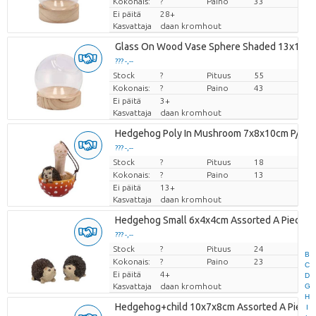
Kokonais:
?
Paino
33
Ei päitä
28+
Kasvattaja
daan kromhout
Glass On Wood Vase Sphere Shaded 13x13c
??? -,--
Stock
Hinta per kappale
?
Pituus
55
Kokonais:
?
Paino
43
Ei päitä
3+
Kasvattaja
daan kromhout
Hedgehog Poly In Mushroom 7x8x10cm P/1
??? -,--
Stock
Hinta per kappale
?
Pituus
18
Kokonais:
?
Paino
13
Ei päitä
13+
Kasvattaja
daan kromhout
Hedgehog Small 6x4x4cm Assorted A Piece
??? -,--
Stock
Hinta per kappale
?
Pituus
24
B
Kokonais:
?
Paino
23
C
Ei päitä
4+
D
Kasvattaja
daan kromhout
G
H
Hedgehog+child 10x7x8cm Assorted A Piece
I