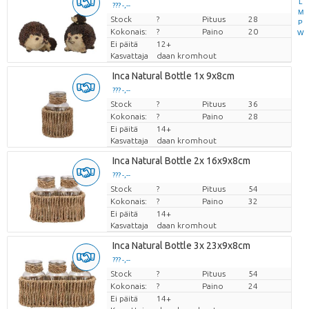
L
??? -,--
M
Stock
Hinta per kappale
?
Pituus
28
P
Kokonais:
?
Paino
20
W
Ei päitä
12+
Kasvattaja
daan kromhout
Inca Natural Bottle 1x 9x8cm
??? -,--
Stock
Hinta per kappale
?
Pituus
36
Kokonais:
?
Paino
28
Ei päitä
14+
Kasvattaja
daan kromhout
Inca Natural Bottle 2x 16x9x8cm
??? -,--
Stock
Hinta per kappale
?
Pituus
54
Kokonais:
?
Paino
32
Ei päitä
14+
Kasvattaja
daan kromhout
Inca Natural Bottle 3x 23x9x8cm
??? -,--
Stock
Hinta per kappale
?
Pituus
54
Kokonais:
?
Paino
24
Ei päitä
14+