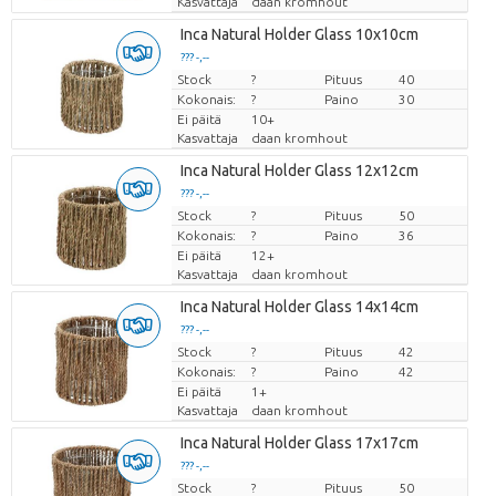
Kasvattaja
daan kromhout
Inca Natural Holder Glass 10x10cm
??? -,--
Stock
Hinta per kappale
?
Pituus
40
Kokonais:
?
Paino
30
Ei päitä
10+
Kasvattaja
daan kromhout
Inca Natural Holder Glass 12x12cm
??? -,--
Stock
Hinta per kappale
?
Pituus
50
Kokonais:
?
Paino
36
Ei päitä
12+
Kasvattaja
daan kromhout
Inca Natural Holder Glass 14x14cm
??? -,--
Stock
Hinta per kappale
?
Pituus
42
Kokonais:
?
Paino
42
Ei päitä
1+
Kasvattaja
daan kromhout
Inca Natural Holder Glass 17x17cm
??? -,--
Stock
Hinta per kappale
?
Pituus
50