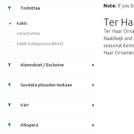
Note:
If you b
Toimittaa
Ter Ha
Kaikki
Ter Haar Ornam
Varastomme
Naaldwijk and 
Kaikki kumppaniosakkeet
seasonal items
Haar Ornament
Alennukset / Exclusive
Suodata pituuden mukaan
Väri
Alkuperä