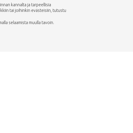
nan kannalta ja tarpeellisia
in tai joihinkin evästeisiin, tutustu
malla selaamista muulla tavoin.