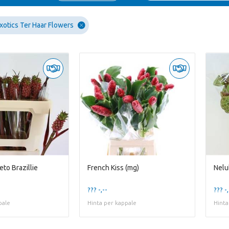
xotics Ter Haar Flowers
to Brazillie
French Kiss (mg)
Nelu
??? -,--
??? -,
pale
Hinta per kappale
Hinta