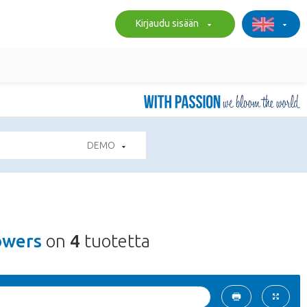
Kirjaudu sisään
DEMO
owers
on
4
tuotetta