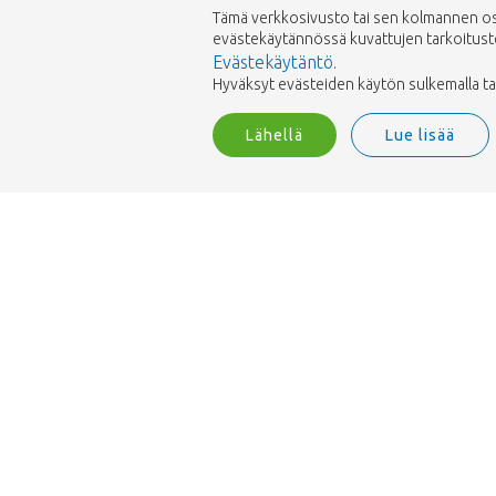
Tämä verkkosivusto tai sen kolmannen osap
evästekäytännössä kuvattujen tarkoitusten 
Evästekäytäntö
.
Hyväksyt evästeiden käytön sulkemalla tai h
Lähellä
Lue lisää