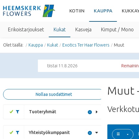
KOTIIN
KAUPPA
KUKKA
Erikoistarjoukset
Kukat
Kasveja
Kimput / Mono
Olet täällä:
Kauppa
Kukat
Exotics Ter Haar Flowers
Muut
tiistai 11.8.2026
Remainin
Muut -
Nollaa suodattimet
Verkkot
Tuoteryhmät
Yhteistyökumppanit