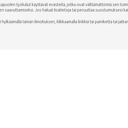
uolen työkalut käyttävät evästeitä, jotka ovat välttämättömiä sen toimin
saavuttamiseksi. Jos haluat lisätietoja tai peruuttaa suostumuksesi kaikki
ylkäämällä tämän ilmoituksen, klikkaamalla linkkiä tai painiketta tai jatka