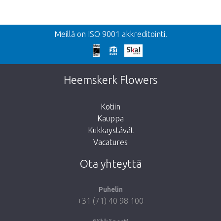
Takaisin
Meillä on ISO 9001 akkreditointi.
Liian myöhäistä!
Valitettavasti tämä tuote on loppuunmyyty.
Heemskerk Flowers
Kotiin
Kauppa
Kukkaystävät
Vie minut takaisin kauppaan
Vacatures
Ota yhteyttä
Puhelin
+31 (71) 40 98 100