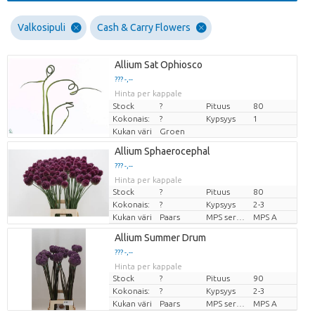
Valkosipuli
Cash & Carry Flowers
Allium Sat Ophiosco
??? -,--
Hinta per kappale
Stock
?
Pituus
80
Kokonais:
?
Kypsyys
1
Kukan väri
Groen
Allium Sphaerocephal
??? -,--
Hinta per kappale
Stock
?
Pituus
80
Kokonais:
?
Kypsyys
2-3
Kukan väri
Paars
MPS sertifikāts
MPS A
Allium Summer Drum
??? -,--
Hinta per kappale
Stock
?
Pituus
90
Kokonais:
?
Kypsyys
2-3
Kukan väri
Paars
MPS sertifikāts
MPS A