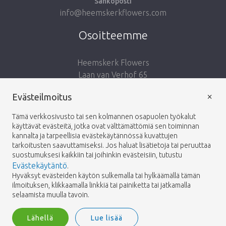
Sähköposti
info@heemskerkflowers.com
Osoitteemme
Heemskerk Flowers
Laan van Verhof 65
Postbus 203
×
Evästeilmoitus
2230 AE Rijnsburg
Netherlands
Tämä verkkosivusto tai sen kolmannen osapuolen työkalut
käyttävät evästeitä, jotka ovat välttämättömiä sen toiminnan
Seuraa meitä:
kannalta ja tarpeellisia evästekäytännössä kuvattujen
tarkoitusten saavuttamiseksi. Jos haluat lisätietoja tai peruuttaa
suostumuksesi kaikkiin tai joihinkin evästeisiin, tutustu
Evästekäytäntö
.
Hyväksyt evästeiden käytön sulkemalla tai hylkäämällä tämän
ilmoituksen, klikkaamalla linkkiä tai painiketta tai jatkamalla
Heemskerk Flowers
Ehdot
Tietosuojakäytäntö
© 2026 -
selaamista muulla tavoin.
Lähellä
Lue lisää
Heemskerk Flowers is a trading name of BGH A.Heemskerk AZN b.v.