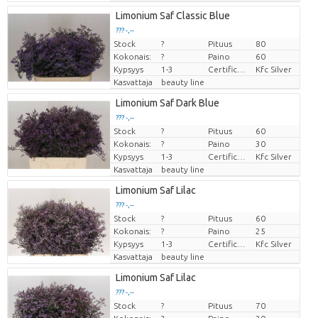
Limonium Saf Classic Blue
??? -,--
Stock
?
Pituus
80
Hinta per kappale
Kokonais:
?
Paino
60
Kypsyys
1-3
Certificaten Kenya Flower Counsel
Kfc Silver
Kasvattaja
beauty line
Limonium Saf Dark Blue
??? -,--
Stock
?
Pituus
60
Hinta per kappale
Kokonais:
?
Paino
30
Kypsyys
1-3
Certificaten Kenya Flower Counsel
Kfc Silver
Kasvattaja
beauty line
Limonium Saf Lilac
??? -,--
Stock
?
Pituus
60
Hinta per kappale
Kokonais:
?
Paino
25
Kypsyys
1-3
Certificaten Kenya Flower Counsel
Kfc Silver
Kasvattaja
beauty line
Limonium Saf Lilac
??? -,--
Stock
?
Pituus
70
Hinta per kappale