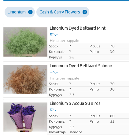
Limonium
Cash & Carry Flowers
Limonium Dyed Beltaard Mint
??? -,--
Hinta per kappale
Stock
?
Pituus
70
Kokonais:
?
Paino
30
Kypsyys
2-3
Limonium Dyed Beltlaard Salmon
??? -,--
Hinta per kappale
Stock
?
Pituus
70
Kokonais:
?
Paino
30
Kypsyys
2-3
Limonium S Acqua Su Birds
??? -,--
Stock
Hinta per kappale
?
Pituus
80
Kokonais:
?
Paino
55
Kypsyys
2-3
Kasvattaja
samore