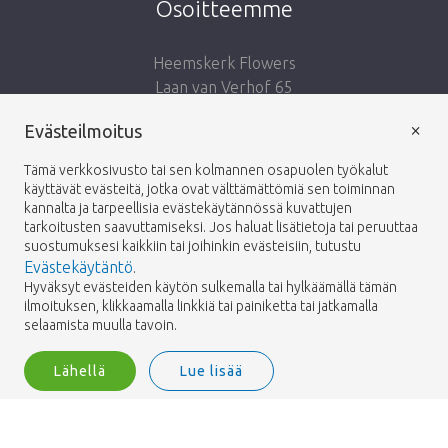
Osoitteemme
Heemskerk Flowers
Laan van Verhof 65
Postbus 203
×
Evästeilmoitus
2230 AE Rijnsburg
Netherlands
Tämä verkkosivusto tai sen kolmannen osapuolen työkalut
käyttävät evästeitä, jotka ovat välttämättömiä sen toiminnan
Seuraa meitä:
kannalta ja tarpeellisia evästekäytännössä kuvattujen
tarkoitusten saavuttamiseksi. Jos haluat lisätietoja tai peruuttaa
suostumuksesi kaikkiin tai joihinkin evästeisiin, tutustu
Evästekäytäntö
.
Hyväksyt evästeiden käytön sulkemalla tai hylkäämällä tämän
ilmoituksen, klikkaamalla linkkiä tai painiketta tai jatkamalla
Heemskerk Flowers
Ehdot
Tietosuojakäytäntö
© 2026 -
selaamista muulla tavoin.
Lähellä
Lue lisää
Heemskerk Flowers is a trading name of BGH A.Heemskerk AZN b.v.
1
Kirjaudu sisään
Suodattaa