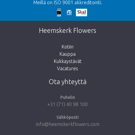
Meillä on ISO 9001 akkreditointi.
Liian myöhäistä!
Valitettavasti tämä tuote on loppuunmyyty.
Heemskerk Flowers
Kotiin
Kauppa
Kukkaystävät
Vie minut takaisin kauppaan
Vacatures
Ota yhteyttä
Puhelin
+31 (71) 40 98 100
Sähköposti
info@heemskerkflowers.com