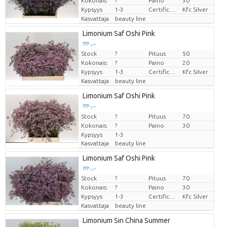
Kokonais:
?
Paino
30
Kypsyys
1-3
Certificaten Kenya Flower Counsel
Kfc Silver
Kasvattaja
beauty line
Limonium Saf Oshi Pink
??? -,--
Stock
?
Pituus
50
Hinta per kappale
Kokonais:
?
Paino
20
Kypsyys
1-3
Certificaten Kenya Flower Counsel
Kfc Silver
Kasvattaja
beauty line
Limonium Saf Oshi Pink
??? -,--
Stock
Hinta per kappale
?
Pituus
70
Kokonais:
?
Paino
30
Kypsyys
1-3
Kasvattaja
beauty line
Limonium Saf Oshi Pink
??? -,--
Stock
?
Pituus
70
Hinta per kappale
Kokonais:
?
Paino
30
Kypsyys
1-3
Certificaten Kenya Flower Counsel
Kfc Silver
Kasvattaja
beauty line
Limonium Sin China Summer