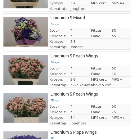
Kypsyys
3-4
MPS cert.
MPS A+
Kasvattaja
jongflora
Limonium S Mixed
??? -,--
Stock
Hinta per kappale
?
Pituus
80
Kokonais:
?
Paino
55
Kypsyys
2-3
Kasvattaja
samore
Limonium S Peach Wings
??? -,--
Stock
?
Pituus
60
Hinta per kappale
Kokonais:
?
Paino
20
Kypsyys
2-5
MPS cert.
MPS A
Kasvattaja
b & a kouwenhoven vof
Limonium S Peach Wings
??? -,--
Stock
?
Pituus
60
Hinta per kappale
Kokonais:
?
Paino
25
Kypsyys
3-4
MPS cert.
MPS A+
Kasvattaja
jongflora
Limonium S Pippa Wings
??? -,--