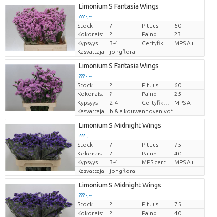
Limonium S Fantasia Wings
??? -,--
Stock
?
Pituus
60
Hinta per kappale
Kokonais:
?
Paino
23
Kypsyys
3-4
Certyfikat MPS.
MPS A+
Kasvattaja
jongflora
Limonium S Fantasia Wings
??? -,--
Stock
?
Pituus
60
Hinta per kappale
Kokonais:
?
Paino
25
Kypsyys
2-4
Certyfikat MPS.
MPS A
Kasvattaja
b & a kouwenhoven vof
Limonium S Midnight Wings
??? -,--
Stock
?
Pituus
75
Hinta per kappale
Kokonais:
?
Paino
40
Kypsyys
3-4
MPS cert.
MPS A+
Kasvattaja
jongflora
Limonium S Midnight Wings
??? -,--
Stock
?
Pituus
75
Hinta per kappale
Kokonais:
?
Paino
40