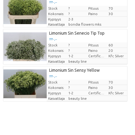
??? -,--
Stock
Hinta per kappale
?
Pituus
70
Kokonais:
?
Paino
30
Kypsyys
2-3
Kasvattaja
bondia flowers mks
Limonium Sin Senecio Tip Top
??? -,--
Stock
?
Pituus
60
Hinta per kappale
Kokonais:
?
Paino
20
Kypsyys
1-2
Certificaten Kenya Flower Counsel
Kfc Silver
Kasvattaja
beauty line
Limonium Sin Sensy Yellow
??? -,--
Stock
?
Pituus
70
Hinta per kappale
Kokonais:
?
Paino
30
Kypsyys
1-2
Certificaten Kenya Flower Counsel
Kfc Silver
Kasvattaja
beauty line