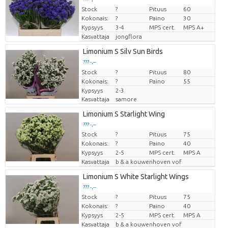
Stock
?
Pituus
60
Hinta per kappale
Kokonais:
?
Paino
30
Kypsyys
3-4
MPS cert.
MPS A+
Kasvattaja
jongflora
Limonium S Silv Sun Birds
??? -,--
Stock
Hinta per kappale
?
Pituus
80
Kokonais:
?
Paino
55
Kypsyys
2-3
Kasvattaja
samore
Limonium S Starlight Wing
??? -,--
Stock
?
Pituus
75
Hinta per kappale
Kokonais:
?
Paino
40
Kypsyys
2-5
MPS cert.
MPS A
Kasvattaja
b & a kouwenhoven vof
Limonium S White Starlight Wings
??? -,--
Stock
?
Pituus
75
Hinta per kappale
Kokonais:
?
Paino
40
Kypsyys
2-5
MPS cert.
MPS A
Kasvattaja
b & a kouwenhoven vof