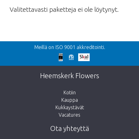
Valitettavasti paketteja ei ole löytynyt.
Takaisin
Meillä on ISO 9001 akkreditointi.
Liian myöhäistä!
Valitettavasti tämä tuote on loppuunmyyty.
Heemskerk Flowers
Kotiin
Kauppa
Kukkaystävät
Vie minut takaisin kauppaan
Vacatures
Ota yhteyttä