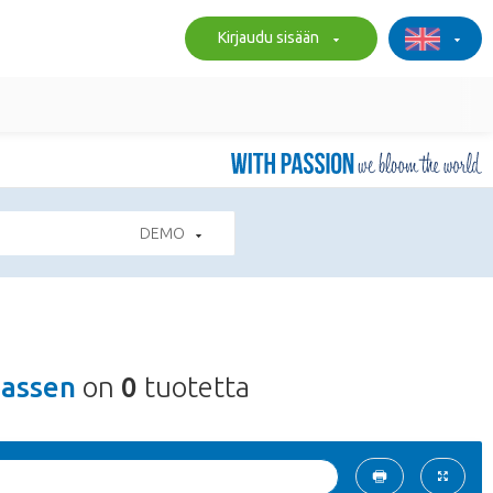
Kirjaudu sisään
DEMO
Sassen
on
0
tuotetta