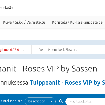
YSTÄVÄT
Kuiva / Silkki / Valmisteltu
Koristelu / Kukkaiskauppataide.
g time: 6:27:01
Demo Heemskerk Flowers
anit - Roses VIP by Sassen
unnuksessa
Tulppaanit - Roses VIP by 
Lajitteluperuste
Description