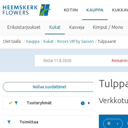
KOTIIN
KAUPPA
KUKKA
Erikoistarjoukset
Kukat
Kasveja
Kimput / Mono
Olet täällä:
Kauppa
Kukat
Roses VIP by Sassen
Tulppaanit
tiistai 11.8.2026
Remainin
Tulppa
Nollaa suodattimet
Verkkot
Tuoteryhmät
Toimittaa