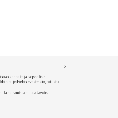
×
nan kannalta ja tarpeellisia
in tai joihinkin evästeisiin, tutustu
malla selaamista muulla tavoin.