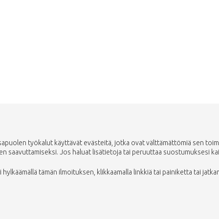
uolen työkalut käyttävät evästeitä, jotka ovat välttämättömiä sen toimin
saavuttamiseksi. Jos haluat lisätietoja tai peruuttaa suostumuksesi kaikki
ylkäämällä tämän ilmoituksen, klikkaamalla linkkiä tai painiketta tai jatka