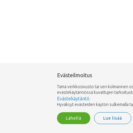
Evästeilmoitus
Tämä verkkosivusto tai sen kolmannen osap
evästekäytännössä kuvattujen tarkoitusten 
Evästekäytäntö
.
Hyväksyt evästeiden käytön sulkemalla tai h
Lähellä
Lue lisää