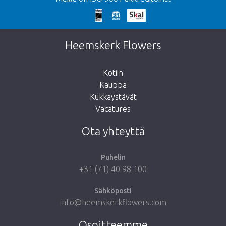
Liian myöhäistä!
Valitettavasti tämä tuote on loppuunmyyty.
Heemskerk Flowers
Kotiin
Kauppa
Kukkaystävät
Vie minut takaisin kauppaan
Vacatures
Ota yhteyttä
Puhelin
+31 (71) 40 98 100
Sähköposti
info@heemskerkflowers.com
Osoitteemme