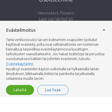
Heemskerk Flowers
Laan van Verhof 65
Postbus 203
×
Evästeilmoitus
2230 AE Rijnsburg
Netherlands
Tämä verkkosivusto tai sen kolmannen osapuolen työkalut
käyttävät evästeitä, jotka ovat välttämättömiä sen toiminnan
Seuraa meitä:
kannalta ja tarpeellisia evästekäytännössä kuvattujen
tarkoitusten saavuttamiseksi. Jos haluat lisätietoja tai peruuttaa
suostumuksesi kaikkiin tai joihinkin evästeisiin, tutustu
Evästekäytäntö
.
Hyväksyt evästeiden käytön sulkemalla tai hylkäämällä tämän
ilmoituksen, klikkaamalla linkkiä tai painiketta tai jatkamalla
Heemskerk Flowers
Ehdot
Tietosuojakäytäntö
© 2026 -
selaamista muulla tavoin.
Lähellä
Lue lisää
Heemskerk Flowers is a trading name of BGH A.Heemskerk AZN b.v.
2
Kirjaudu sisään
Suodattaa