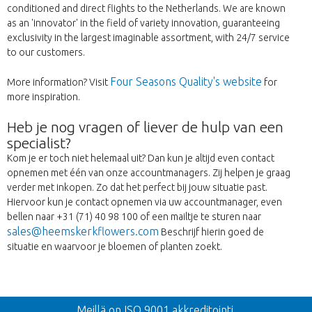
conditioned and direct flights to the Netherlands. We are known
as an 'innovator' in the field of variety innovation, guaranteeing
exclusivity in the largest imaginable assortment, with 24/7 service
to our customers.
Four Seasons Quality's website
More information? Visit
for
more inspiration.
Heb je nog vragen of liever de hulp van een
specialist?
Kom je er toch niet helemaal uit? Dan kun je altijd even contact
opnemen met één van onze accountmanagers. Zij helpen je graag
verder met inkopen. Zo dat het perfect bij jouw situatie past.
Hiervoor kun je contact opnemen via uw accountmanager, even
bellen naar +31 (71) 40 98 100 of een mailtje te sturen naar
sales@heemskerkflowers.com
Beschrijf hierin goed de
situatie en waarvoor je bloemen of planten zoekt.
Takaisin
Meillä on ISO 9001 akkreditointi.