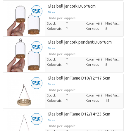
Glas bell jar cork D06*8cm
??? -,--
Hinta per kappale
Stock
?
Kukan väri
Niet Van Toepassing
Kokonais:
?
Korkeus
8
Glas bell jar cork pendant D06*8cm
??? -,--
Hinta per kappale
Stock
?
Kukan väri
Niet Van Toepassing
Kokonais:
?
Korkeus
8
Glas bell jar Flame D10/12*17.5cm
??? -,--
Hinta per kappale
Stock
?
Kukan väri
Niet Van Toepassing
Kokonais:
?
Korkeus
18
Glas bell jar Flame D12/14*23.5cm
??? -,--
Hinta per kappale