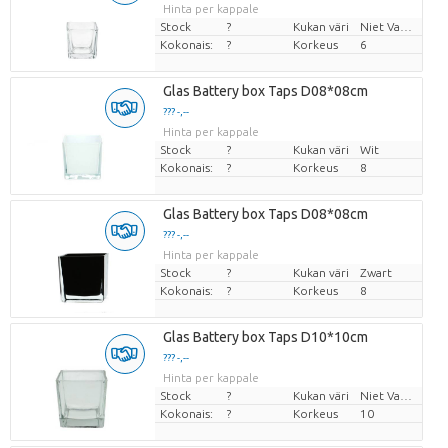
Hinta per kappale
Stock
?
Kukan väri
Niet Van Toepassing
Kokonais:
?
Korkeus
6
Glas Battery box Taps D08*08cm
??? -,--
Hinta per kappale
Stock
?
Kukan väri
Wit
Kokonais:
?
Korkeus
8
Glas Battery box Taps D08*08cm
??? -,--
Hinta per kappale
Stock
?
Kukan väri
Zwart
Kokonais:
?
Korkeus
8
Glas Battery box Taps D10*10cm
??? -,--
Hinta per kappale
Stock
?
Kukan väri
Niet Van Toepassing
Kokonais:
?
Korkeus
10