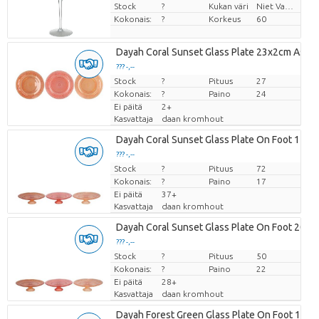
Stock
?
Kukan väri
Niet Van Toepassing
Kokonais:
?
Korkeus
60
Dayah Coral Sunset Glass Plate 23x2cm Ass P
??? -,--
Stock
Hinta per kappale
?
Pituus
27
Kokonais:
?
Paino
24
Ei päitä
2+
Kasvattaja
daan kromhout
Dayah Coral Sunset Glass Plate On Foot 15x
??? -,--
Stock
Hinta per kappale
?
Pituus
72
Kokonais:
?
Paino
17
Ei päitä
37+
Kasvattaja
daan kromhout
Dayah Coral Sunset Glass Plate On Foot 20x
??? -,--
Stock
Hinta per kappale
?
Pituus
50
Kokonais:
?
Paino
22
Ei päitä
28+
Kasvattaja
daan kromhout
Dayah Forest Green Glass Plate On Foot 15x