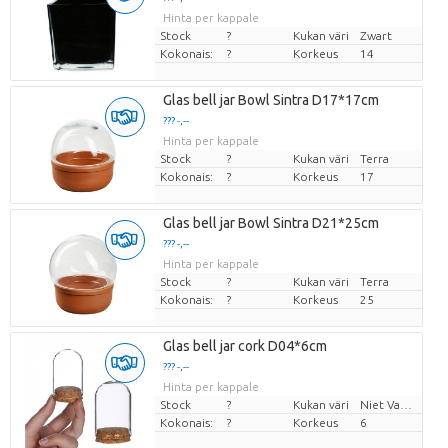
Hinta per kappale
Stock
?
Kukan väri
Zwart
Kokonais:
?
Korkeus
14
Glas bell jar Bowl Sintra D17*17cm
??? -,--
Hinta per kappale
Stock
?
Kukan väri
Terra
Kokonais:
?
Korkeus
17
Glas bell jar Bowl Sintra D21*25cm
??? -,--
Hinta per kappale
Stock
?
Kukan väri
Terra
Kokonais:
?
Korkeus
25
Glas bell jar cork D04*6cm
??? -,--
Hinta per kappale
Stock
?
Kukan väri
Niet Van Toepassing
Kokonais:
?
Korkeus
6