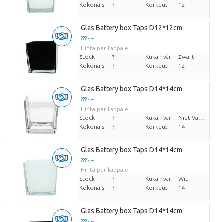
Kokonais:
?
Korkeus
12
Glas Battery box Taps D12*12cm
??? -,--
Hinta per kappale
Stock
?
Kukan väri
Zwart
Kokonais:
?
Korkeus
12
Glas Battery box Taps D14*14cm
??? -,--
Hinta per kappale
Stock
?
Kukan väri
Niet Van Toepassing
Kokonais:
?
Korkeus
14
Glas Battery box Taps D14*14cm
??? -,--
Hinta per kappale
Stock
?
Kukan väri
Wit
Kokonais:
?
Korkeus
14
Glas Battery box Taps D14*14cm
??? -,--