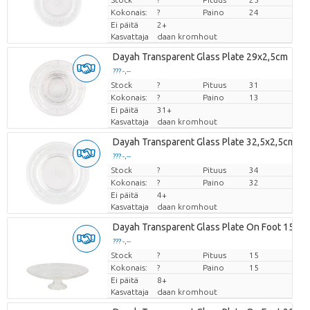
Kokonais:
?
Paino
24
Ei päitä
2+
Kasvattaja
daan kromhout
Dayah Transparent Glass Plate 29x2,5cm
??? -,--
Stock
Hinta per kappale
?
Pituus
31
Kokonais:
?
Paino
13
Ei päitä
31+
Kasvattaja
daan kromhout
Dayah Transparent Glass Plate 32,5x2,5cm
??? -,--
Stock
Hinta per kappale
?
Pituus
34
Kokonais:
?
Paino
32
Ei päitä
4+
Kasvattaja
daan kromhout
Dayah Transparent Glass Plate On Foot 15x8
??? -,--
Stock
Hinta per kappale
?
Pituus
15
Kokonais:
?
Paino
15
Ei päitä
8+
Kasvattaja
daan kromhout