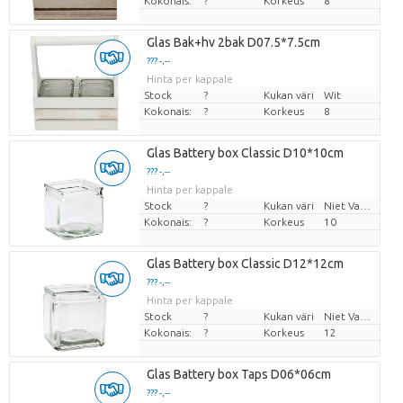
Kokonais:
?
Korkeus
8
Glas Bak+hv 2bak D07.5*7.5cm
??? -,--
Hinta per kappale
Stock
?
Kukan väri
Wit
Kokonais:
?
Korkeus
8
Glas Battery box Classic D10*10cm
??? -,--
Hinta per kappale
Stock
?
Kukan väri
Niet Van Toepassing
Kokonais:
?
Korkeus
10
Glas Battery box Classic D12*12cm
??? -,--
Hinta per kappale
Stock
?
Kukan väri
Niet Van Toepassing
Kokonais:
?
Korkeus
12
Glas Battery box Taps D06*06cm
??? -,--