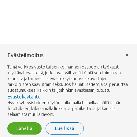
×
Evästeilmoitus
Tämä verkkosivusto tai sen kolmannen osapuolen työkalut
käyttävät evästeitä, jotka ovat välttämättömiä sen toiminnan
kannalta ja tarpeellisia evästekäytännössä kuvattujen
tarkoitusten saavuttamiseksi. Jos haluat lisätietoja tai peruuttaa
suostumuksesi kaikkiin tai joihinkin evästeisiin, tutustu
Evästekäytäntö
.
Hyväksyt evästeiden käytön sulkemalla tai hylkäämällä tämän
ilmoituksen, klikkaamalla linkkiä tai painiketta tai jatkamalla
selaamista muulla tavoin.
Lähellä
Lue lisää