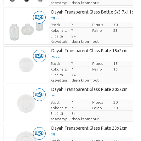
Kasvattaja
daan kromhout
Dayah Transparent Glass Bottle S/3 7x11cm
??? -,--
Stock
Hinta per kappale
?
Pituus
30
Kokonais:
?
Paino
23
Ei päitä
2+
Kasvattaja
daan kromhout
Dayah Transparent Glass Plate 15x2cm
??? -,--
Stock
Hinta per kappale
?
Pituus
15
Kokonais:
?
Paino
15
Ei päitä
7+
Kasvattaja
daan kromhout
Dayah Transparent Glass Plate 20x2cm
??? -,--
Stock
Hinta per kappale
?
Pituus
20
Kokonais:
?
Paino
20
Ei päitä
6+
Kasvattaja
daan kromhout
Dayah Transparent Glass Plate 23x2cm
??? -,--
Stock
Hinta per kappale
?
Pituus
25