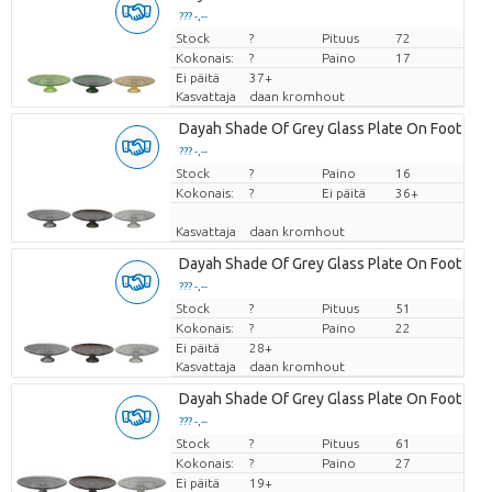
??? -,--
Stock
Hinta per kappale
?
Pituus
72
Kokonais:
?
Paino
17
Ei päitä
37+
Kasvattaja
daan kromhout
Dayah Shade Of Grey Glass Plate On Foot 15
??? -,--
Stock
Hinta per kappale
?
Paino
16
Kokonais:
?
Ei päitä
36+
Kasvattaja
daan kromhout
Dayah Shade Of Grey Glass Plate On Foot 20
??? -,--
Stock
Hinta per kappale
?
Pituus
51
Kokonais:
?
Paino
22
Ei päitä
28+
Kasvattaja
daan kromhout
Dayah Shade Of Grey Glass Plate On Foot 25
??? -,--
Stock
Hinta per kappale
?
Pituus
61
Kokonais:
?
Paino
27
Ei päitä
19+