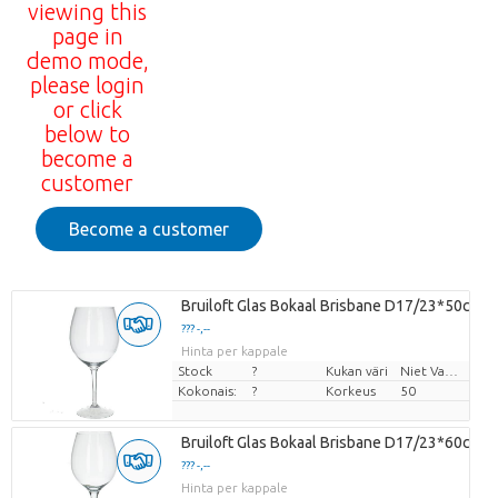
viewing this
page in
demo mode,
please login
or click
below to
become a
customer
Become a customer
Bruiloft Glas Bokaal Brisbane D17/23*50cm
??? -,--
Hinta per kappale
Stock
?
Kukan väri
Niet Van Toepassing
Kokonais:
?
Korkeus
50
Bruiloft Glas Bokaal Brisbane D17/23*60cm
??? -,--
Hinta per kappale