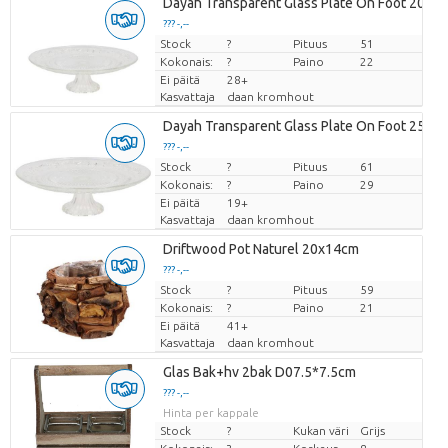
Dayah Transparent Glass Plate On Foot 20x8
??? -,--
Stock
Hinta per kappale
?
Pituus
51
Kokonais:
?
Paino
22
Ei päitä
28+
Kasvattaja
daan kromhout
Dayah Transparent Glass Plate On Foot 25x9
??? -,--
Stock
Hinta per kappale
?
Pituus
61
Kokonais:
?
Paino
29
Ei päitä
19+
Kasvattaja
daan kromhout
Driftwood Pot Naturel 20x14cm
??? -,--
Stock
Hinta per kappale
?
Pituus
59
Kokonais:
?
Paino
21
Ei päitä
41+
Kasvattaja
daan kromhout
Glas Bak+hv 2bak D07.5*7.5cm
??? -,--
Hinta per kappale
Stock
?
Kukan väri
Grijs