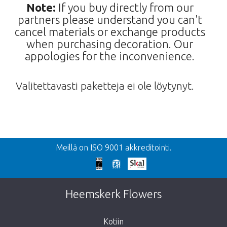
Note:
If you buy directly from our
partners please understand you can't
cancel materials or exchange products
when purchasing decoration. Our
appologies for the inconvenience.
Valitettavasti paketteja ei ole löytynyt.
Takaisin
Meillä on ISO 9001 akkreditointi.
Liian myöhäistä!
Valitettavasti tämä tuote on loppuunmyyty.
Heemskerk Flowers
Kotiin