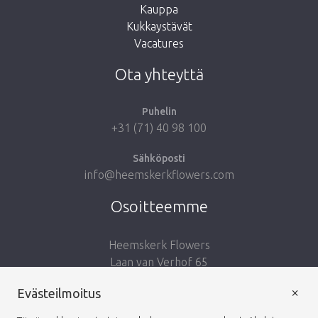
Kauppa
Kukkaystävät
Vie minut takaisin kauppaan
Vacatures
Ota yhteyttä
Puhelin
+31 (71) 40 98 100
Sähköposti
info@heemskerkflowers.com
Osoitteemme
Heemskerk Flowers
Laan van Verhof 65
Postbus 203
×
Evästeilmoitus
2230 AE Rijnsburg
Netherlands