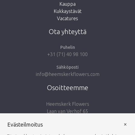
Kauppa
Kukkaystävät
Vie minut takaisin kauppaan
Vacatures
Ota yhteyttä
Puhelin
+31 (71) 40 98 100
Sähköposti
info@heemskerkflowers.com
Osoitteemme
Heemskerk Flowers
Laan van Verhof 65
Postbus 203
×
Evästeilmoitus
2230 AE Rijnsburg
Netherlands