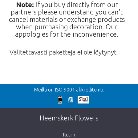
Note:
If you buy directly from our
partners please understand you can't
cancel materials or exchange products
when purchasing decoration. Our
appologies for the inconvenience.
Valitettavasti paketteja ei ole löytynyt.
Takaisin
Meillä on ISO 9001 akkreditointi.
Liian myöhäistä!
Valitettavasti tämä tuote on loppuunmyyty.
Heemskerk Flowers
Kotiin