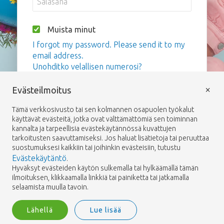
Muista minut
I forgot my password. Please send it to my
email address.
Unohditko velallisen numerosi?
×
Evästeilmoitus
Kirjaudu sisään
Tämä verkkosivusto tai sen kolmannen osapuolen työkalut
käyttävät evästeitä, jotka ovat välttämättömiä sen toiminnan
kannalta ja tarpeellisia evästekäytännössä kuvattujen
tarkoitusten saavuttamiseksi. Jos haluat lisätietoja tai peruuttaa
suostumuksesi kaikkiin tai joihinkin evästeisiin, tutustu
Evästekäytäntö
.
Hyväksyt evästeiden käytön sulkemalla tai hylkäämällä tämän
ilmoituksen, klikkaamalla linkkiä tai painiketta tai jatkamalla
selaamista muulla tavoin.
Lähellä
Lue lisää