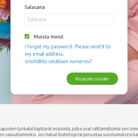
Salasana
Muista minut
I forgot my password. Please send it to
my email address.
Unohditko velallisen numerosi?
Kirjaudu sisään
uolen työkalut käyttävät evästeitä, jotka ovat välttämättömiä sen toimin
saavuttamiseksi. Jos haluat lisätietoja tai peruuttaa suostumuksesi kaikki