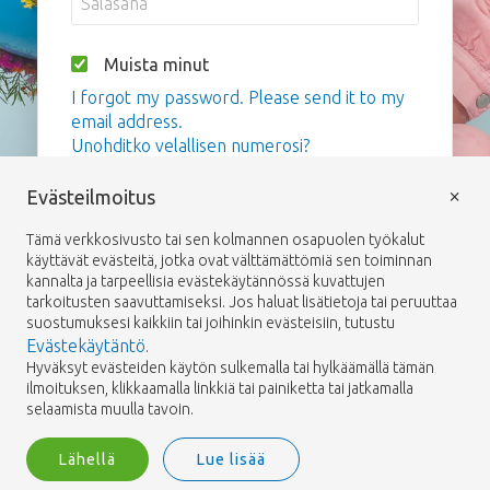
Muista minut
I forgot my password. Please send it to my
email address.
Unohditko velallisen numerosi?
×
Evästeilmoitus
Kirjaudu sisään
Tämä verkkosivusto tai sen kolmannen osapuolen työkalut
käyttävät evästeitä, jotka ovat välttämättömiä sen toiminnan
kannalta ja tarpeellisia evästekäytännössä kuvattujen
tarkoitusten saavuttamiseksi. Jos haluat lisätietoja tai peruuttaa
suostumuksesi kaikkiin tai joihinkin evästeisiin, tutustu
Evästekäytäntö
.
Hyväksyt evästeiden käytön sulkemalla tai hylkäämällä tämän
ilmoituksen, klikkaamalla linkkiä tai painiketta tai jatkamalla
selaamista muulla tavoin.
Lähellä
Lue lisää